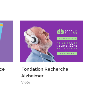
nce
Fondation Recherche
Associa
Alzheimer
Chiropr
Vidéo
Video